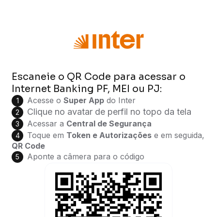
Escaneie o QR Code para acessar o
Internet Banking PF, MEI ou PJ:
Acesse o
Super App
do Inter
1
Clique no avatar de perfil no topo da tela
2
Acessar a
Central de Segurança
3
Toque em
Token e Autorizações
e em seguida,
4
QR Code
Aponte a câmera para o código
5