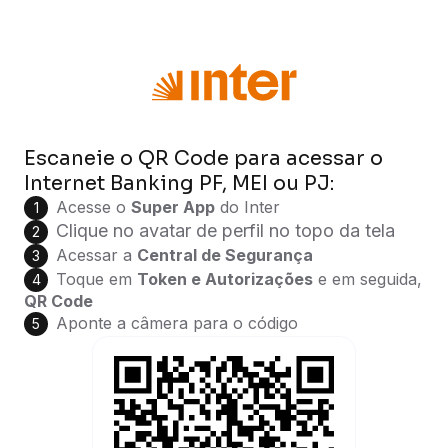
Escaneie o QR Code para acessar o
Internet Banking PF, MEI ou PJ:
Acesse o
Super App
do Inter
1
Clique no avatar de perfil no topo da tela
2
Acessar a
Central de Segurança
3
Toque em
Token e Autorizações
e em seguida,
4
QR Code
Aponte a câmera para o código
5